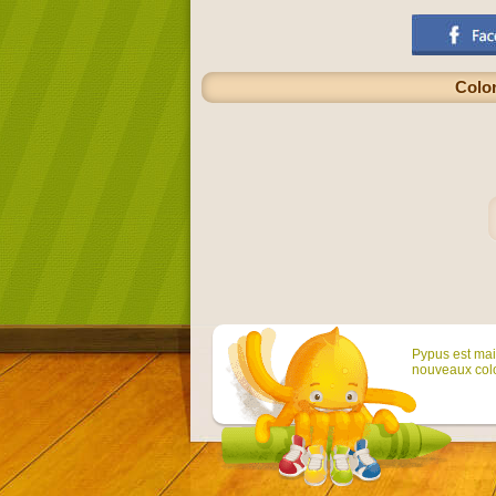
Color
Pypus est main
nouveaux colo