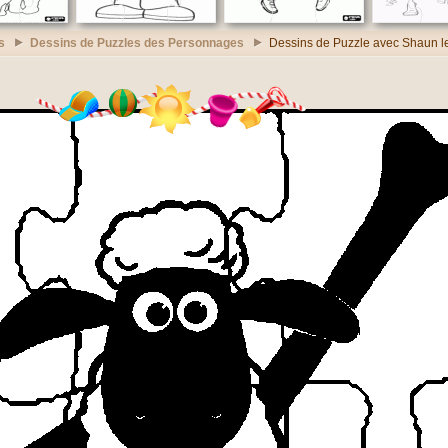
s
Dessins de Puzzles des Personnages
Dessins de Puzzle avec Shaun l