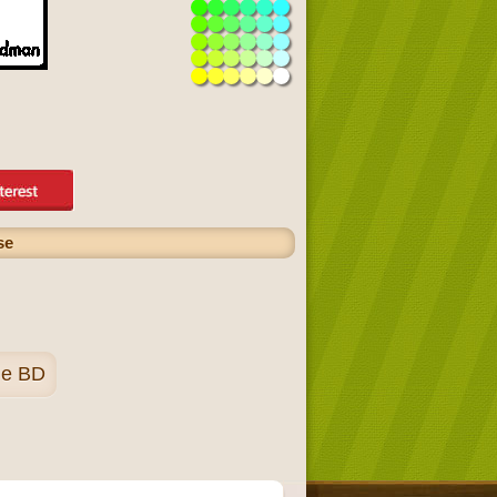
se
de BD