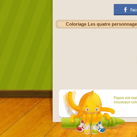
Coloriage Les quatre personnage
Pypus est main
nouveaux colo