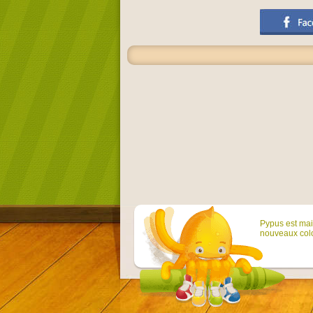
Pypus est main
nouveaux colo