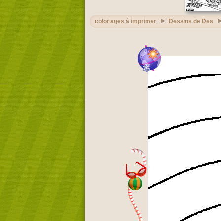
coloriages à imprimer
Dessins de Des