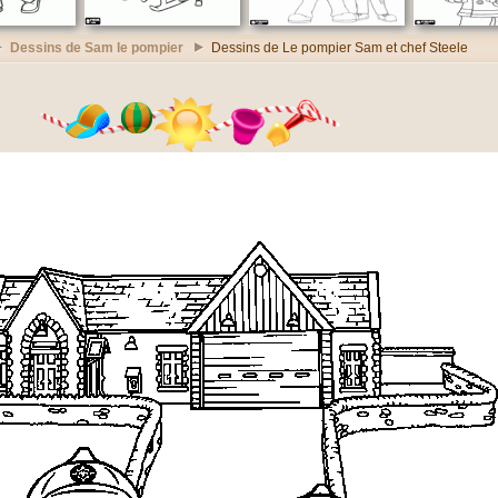
Dessins de Sam le pompier
Dessins de Le pompier Sam et chef Steele