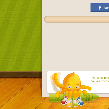
Pypus est main
nouveaux colo