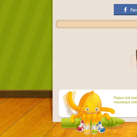
Pypus est main
nouveaux colo