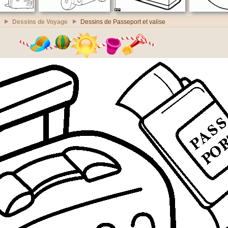
Dessins de Voyage
Dessins de Passeport et valise