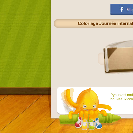
Coloriage Journée internat
Pypus est main
nouveaux colo