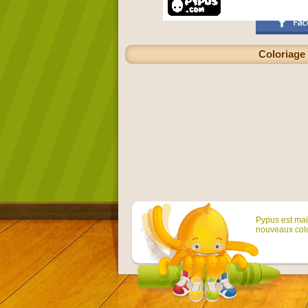
Coloriage 
Pypus est main
nouveaux colo