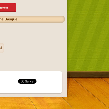
ine Basque
N