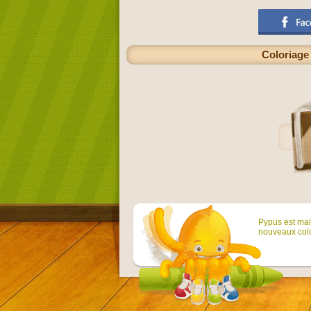
Coloriage
Pypus est main
nouveaux colo