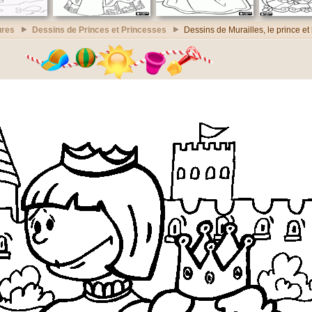
ures
Dessins de Princes et Princesses
Dessins de Murailles, le prince et