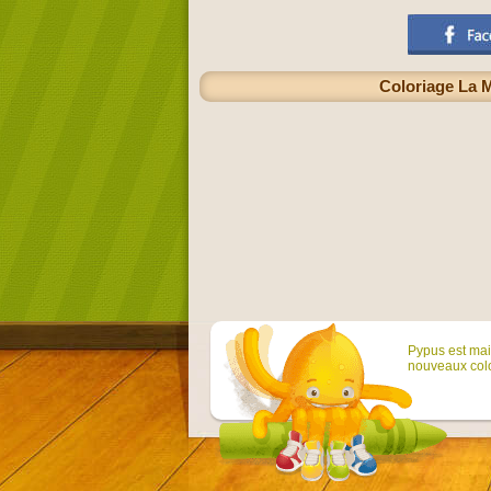
Coloriage La 
Pypus est main
nouveaux colo