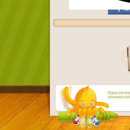
Pypus est main
nouveaux colo