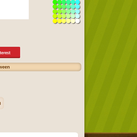
oween
n