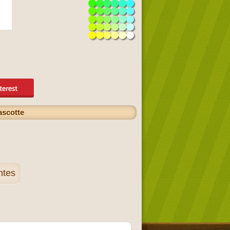
ascotte
ntes