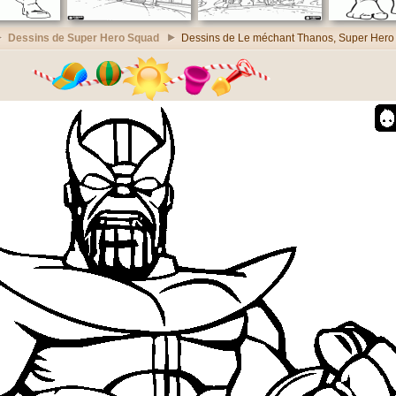
Dessins de Super Hero Squad
Dessins de Le méchant Thanos, Super Her