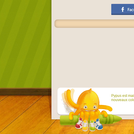
Pypus est main
nouveaux colo