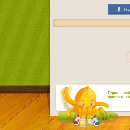
Pypus est main
nouveaux colo