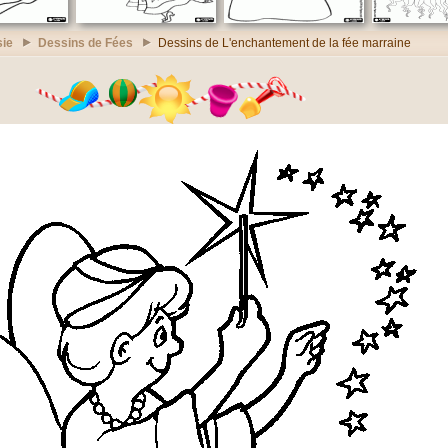
sie
Dessins de Fées
Dessins de L'enchantement de la fée marraine