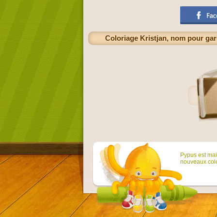
Coloriage Kristjan, nom pour garç
Pypus est main
nouveaux colo