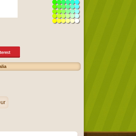
alia
eur