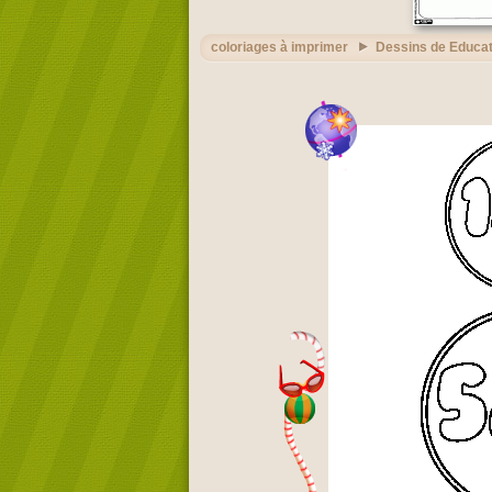
coloriages à imprimer
Dessins de Educat