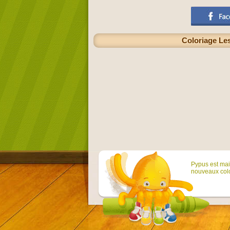
Coloriage Le
Pypus est main
nouveaux colo