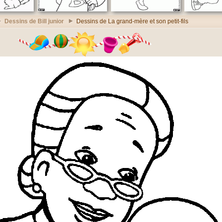
Dessins de Bill junior
Dessins de La grand-mère et son petit-fils