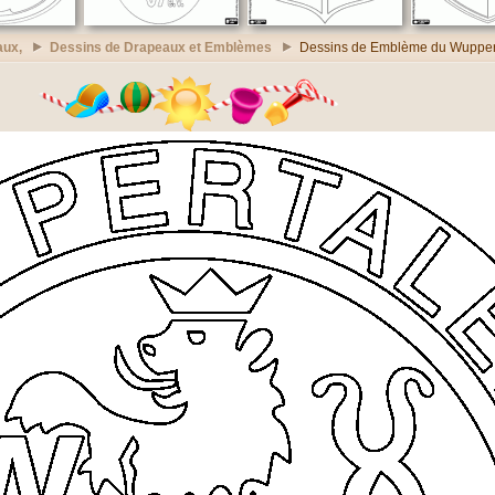
aux,
Dessins de Drapeaux et Emblèmes
Dessins de Emblème du Wupper