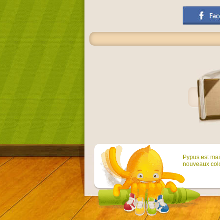
Pypus est main
nouveaux colo