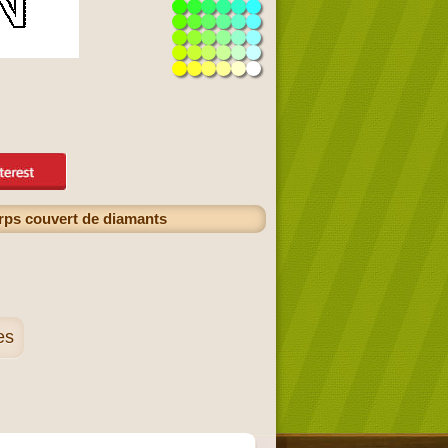
orps couvert de diamants
es