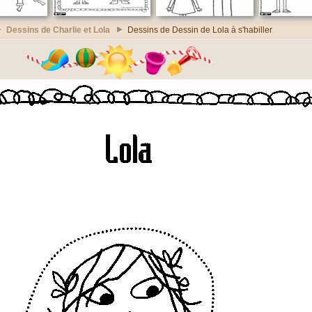
Dessins de Charlie et Lola
Dessins de Dessin de Lola à s'habiller