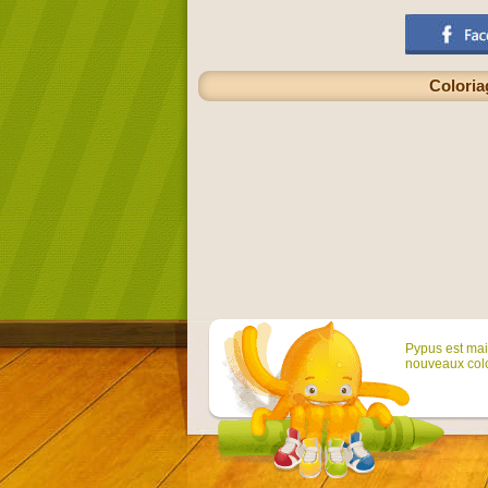
Coloria
Pypus est main
nouveaux colo