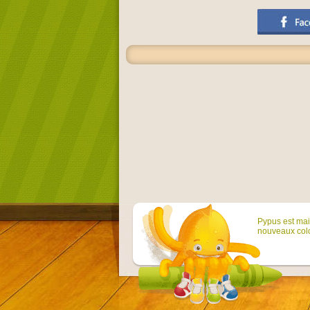
Pypus est main
nouveaux colo