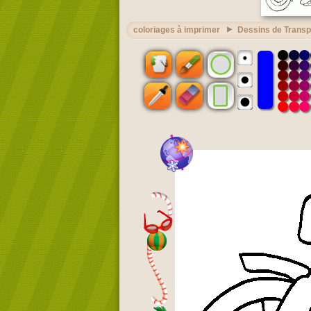
coloriages à imprimer
Dessins de Transp