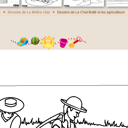
s
Dessins de Le Maître chat
Dessins de Le Chat Botté et les agriculteurs