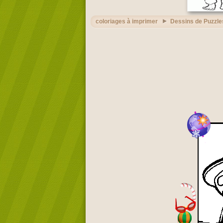
coloriages à imprimer
Dessins de Puzzle