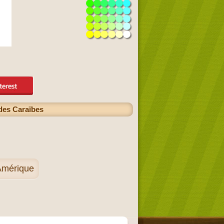
 des Caraïbes
'Amérique