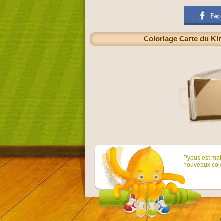
Coloriage Carte du Kir
Pypus est main
nouveaux colo