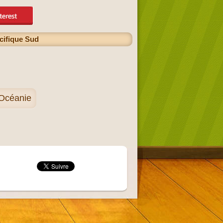
acifique Sud
'Océanie