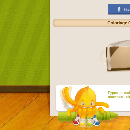
Coloriage C
Pypus est main
nouveaux colo