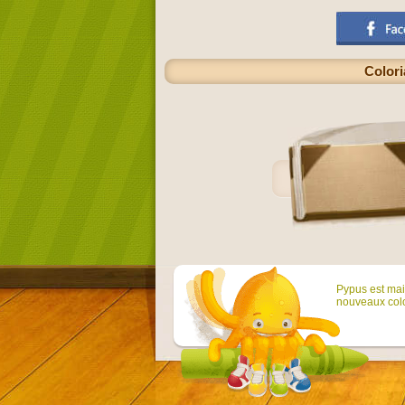
Colori
Pypus est main
nouveaux colo