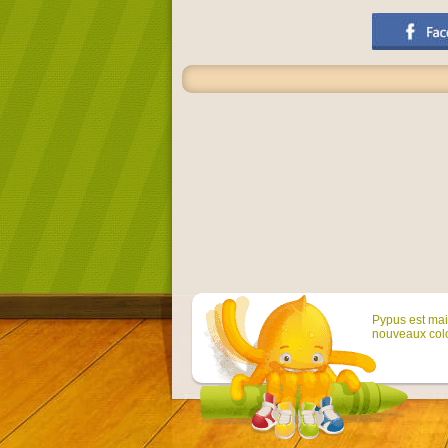
Pypus est main
nouveaux colo