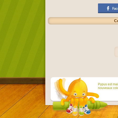
Co
Pypus est main
nouveaux colo