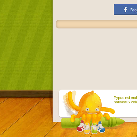
Pypus est main
nouveaux colo