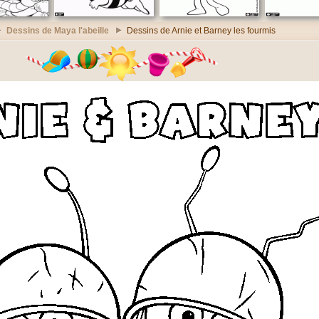
Dessins de Maya l'abeille
Dessins de Arnie et Barney les fourmis