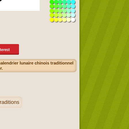
alendrier lunaire chinois traditionnel
r.
raditions