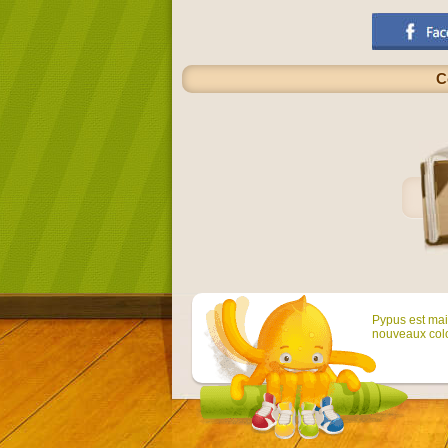
C
Pypus est main
nouveaux colo